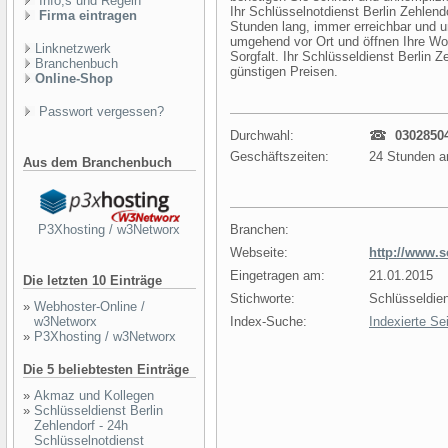
Info,s und Regeln
Ihr Schlüsselnotdienst Berlin Zehlendo
Firma eintragen
Stunden lang, immer erreichbar und u
umgehend vor Ort und öffnen Ihre W
Linknetzwerk
Sorgfalt. Ihr Schlüsseldienst Berlin 
Branchenbuch
günstigen Preisen.
Online-Shop
Passwort vergessen?
Durchwahl:
0302850
Geschäftszeiten:
24 Stunden 
Aus dem Branchenbuch
P3Xhosting / w3Networx
Branchen:
Webseite:
http://www.
Eingetragen am:
21.01.2015
Die letzten 10 Einträge
Stichworte:
Schlüsseldien
»
Webhoster-Online /
w3Networx
Index-Suche:
Indexierte Se
»
P3Xhosting / w3Networx
Die 5 beliebtesten Einträge
»
Akmaz und Kollegen
»
Schlüsseldienst Berlin
Zehlendorf - 24h
Schlüsselnotdienst