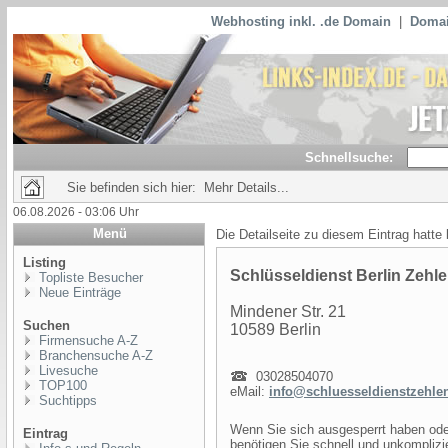
Webhosting inkl. .de Domain
|
Domai
Schnellsuche:
Sie befinden sich hier: Mehr Details...
06.08.2026 - 03:06 Uhr
Menü
Die Detailseite zu diesem Eintrag hatte
Listing
Schlüsseldienst Berlin Zehle
Topliste Besucher
Neue Einträge
Mindener Str. 21
Suchen
10589 Berlin
Firmensuche A-Z
Branchensuche A-Z
Livesuche
03028504070
TOP100
eMail:
info@schluesseldienstzehle
Suchtipps
Wenn Sie sich ausgesperrt haben ode
Eintrag
benötigen Sie schnell und unkomplizi