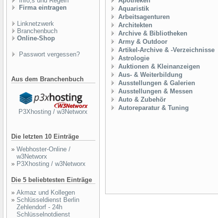
Info,s und Regeln
Apotheken
Firma eintragen
Aquaristik
Arbeitsagenturen
Linknetzwerk
Architekten
Branchenbuch
Archive & Bibliotheken
Online-Shop
Army & Outdoor
Artikel-Archive & -Verzeichnisse
Passwort vergessen?
Astrologie
Auktionen & Kleinanzeigen
Aus- & Weiterbildung
Aus dem Branchenbuch
Ausstellungen & Galerien
Ausstellungen & Messen
Auto & Zubehör
Autoreparatur & Tuning
P3Xhosting / w3Networx
Die letzten 10 Einträge
»
Webhoster-Online /
w3Networx
»
P3Xhosting / w3Networx
Die 5 beliebtesten Einträge
»
Akmaz und Kollegen
»
Schlüsseldienst Berlin
Zehlendorf - 24h
Schlüsselnotdienst