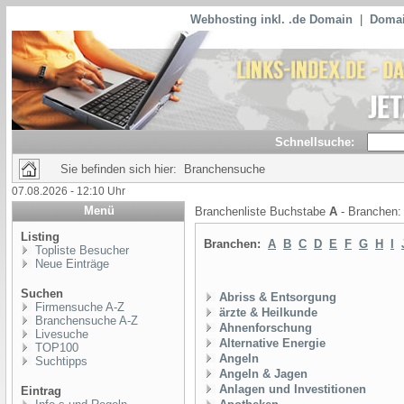
Webhosting inkl. .de Domain
|
Domai
Schnellsuche:
Sie befinden sich hier: Branchensuche
07.08.2026 - 12:10 Uhr
Menü
Branchenliste Buchstabe
A
- Branchen
Listing
Branchen:
A
B
C
D
E
F
G
H
I
Topliste Besucher
Neue Einträge
Suchen
Abriss & Entsorgung
Firmensuche A-Z
ärzte & Heilkunde
Branchensuche A-Z
Ahnenforschung
Livesuche
Alternative Energie
TOP100
Angeln
Suchtipps
Angeln & Jagen
Anlagen und Investitionen
Eintrag